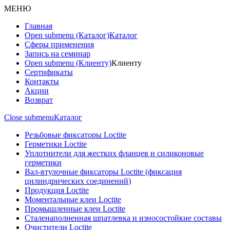
МЕНЮ
Главная
Open submenu (Каталог)
Каталог
Сферы применения
Запись на семинар
Open submenu (Клиенту)
Клиенту
Сертификаты
Контакты
Акции
Возврат
Close submenu
Каталог
Резьбовые фиксаторы Loctite
Герметики Loctite
Уплотнители для жестких фланцев и силиконовые
герметики
Вал-втулочные фиксаторы Loctite (фиксация
цилиндрических соединений)
Продукция Loctite
Моментальные клеи Loctite
Промышленные клеи Loctite
Сталенаполненная шпатлевка и износостойкие составы
Очистители Loctite