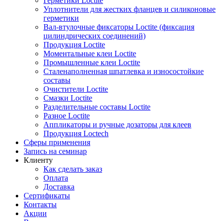
Герметики Loctite
Уплотнители для жестких фланцев и силиконовые
герметики
Вал-втулочные фиксаторы Loctite (фиксация
цилиндрических соединений)
Продукция Loctite
Моментальные клеи Loctite
Промышленные клеи Loctite
Сталенаполненная шпатлевка и износостойкие
составы
Очистители Loctite
Смазки Loctite
Разделительные составы Loctite
Разное Loctite
Аппликаторы и ручные дозаторы для клеев
Продукция Loctech
Сферы применения
Запись на семинар
Клиенту
Как сделать заказ
Оплата
Доставка
Сертификаты
Контакты
Акции