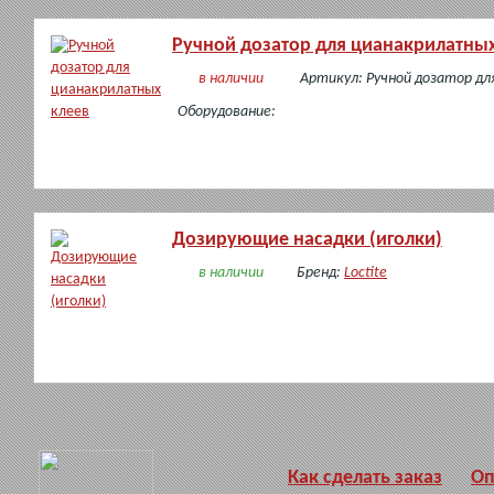
Ручной дозатор для цианакрилатных
в наличии
Артикул: Ручной дозатор дл
Оборудование:
Дозирующие насадки (иголки)
в наличии
Бренд:
Loctite
Как сделать заказ
Оп