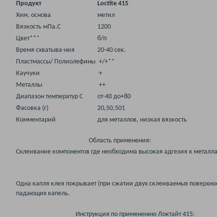
Продукт
Loctite 415
Хим. основа
метил
Вязкость мПа.С
1200
Цвет***
б/п
Время схватыва-ния
20-40 сек.
Пластмассы/ Полиолефины
+/+**
Каучуки
+
Металлы
++
Диапазон температур С
от-40 до+80
Фасовка (г)
20,50,501
Комментарий
для металлов, низкая вязкость
Область применения:
Склеивание компонентов где необходима высокая адгезия к металл
Одна капля клея покрывает (при сжатии двух склеиваемых поверхнос
падающих капель.
Инструкция по применению Локтайт 415: