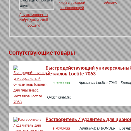
клей с высокой
общего
заполняющей
назначения
способностью
Двухкомпонентный
Loctite 3090
гибридный клей
общего
назначения,
обеспечивающий
быструю
фиксацию -
Сопутствующие товары
Loctite 4090
Быстродействующий универсальный о
металлов Loctite 7063
в наличии
Артикул: Loctite 7063
Бренд
Очистители:
Растворитель / удалитель для циан
в наличии
Артикул: D-BONDER
Бренд