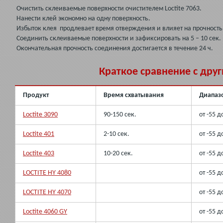
Очистить склеиваемые поверхности очистителем Loctite 7063.
Нанести клей экономно на одну поверхность.
Избыток клея продлевает время отверждения и влияет на прочность
Соединить склеиваемые поверхности и зафиксировать на 5 – 10 сек.
Окончательная прочность соединения достигается в течение 24 ч.
Краткое сравнение с дру
Продукт
Время схватывания
Диапазо
Loctite 3090
90-150 сек.
от -55 д
Loctite 401
2-10 сек.
от -55 д
Loctite 403
10-20 сек.
от -55 д
LOCTITE HY 4080
от -55 д
LOCTITE HY 4070
от -55 д
Loctite 4060 GY
от -55 д