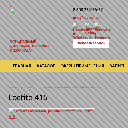
8 800 234-76-22
info@loctech.ru
ОФИЦИАЛЬНЫЙ
Заказать звонок
ДИСТРИБЬЮТОР HENKEL
С 2007 ГОДА
ГЛАВНАЯ
КАТАЛОГ
СФЕРЫ ПРИМЕНЕНИЯ
ЗАПИСЬ 
ВОЗВРАТ
Каталог продукции
Моментальные клеи Loctite в Новосибирске
Loctite 415
Loctite 415