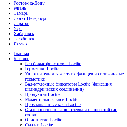
Ростов-на-Дону
Рязань
Самара
Санкт-Петербург
Саратов
Уфа
Хабаровск
Челябинск
Якутск
Главная
Каталог
Резьбовые фиксаторы Loctite
Герметики Loctite
Уплотнители для жестких фланцев и силиконовые
герметики
Вал-втулочные фиксаторы Loctite (фиксация
цилиндрических соединений)
Продукция Loctite
Моментальные клеи Loctite
Промышленные клеи Loctite
Сталенаполненная шпатлевка и износостойкие
составы
Очистители Loctite
Смазки Loctite