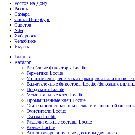
Ростов-на-Дону
Рязань
Самара
Санкт-Петербург
Саратов
Уфа
Хабаровск
Челябинск
Якутск
Главная
Каталог
Резьбовые фиксаторы Loctite
Герметики Loctite
Уплотнители для жестких фланцев и силиконовые 
Вал-втулочные фиксаторы Loctite (фиксация цилин
Продукция Loctite
Моментальные клеи Loctite
Промышленные клеи Loctite
Сталенаполненная шпатлевка и износостойкие сос
Очистители Loctite
Смазки Loctite
Разделительные составы Loctite
Разное Loctite
Аппликаторы и ручные дозаторы для клеев