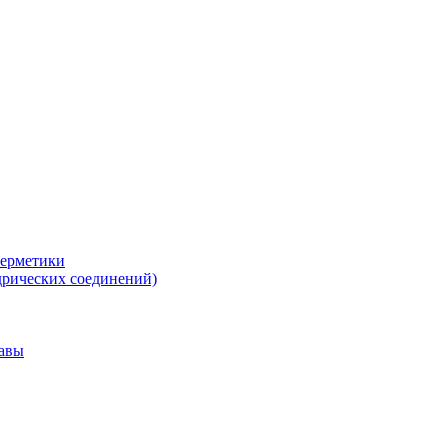
герметики
дрических соединений)
тавы