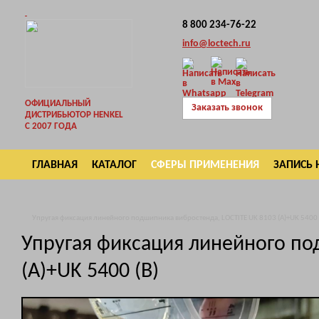
8 800 234-76-22
info@loctech.ru
ОФИЦИАЛЬНЫЙ
Заказать звонок
ДИСТРИБЬЮТОР HENKEL
С 2007 ГОДА
ГЛАВНАЯ
КАТАЛОГ
СФЕРЫ ПРИМЕНЕНИЯ
ЗАПИСЬ 
ВОЗВРАТ
Упругая фиксация линейного подшипника вибростенда, LOCTITE UK 8103 (А)+UK 5400 
Упругая фиксация линейного по
(А)+UK 5400 (В)